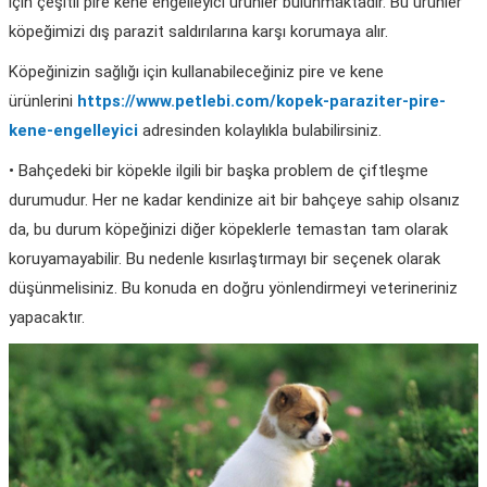
için çeşitli pire kene engelleyici ürünler bulunmaktadır. Bu ürünler
köpeğimizi dış parazit saldırılarına karşı korumaya alır.
Köpeğinizin sağlığı için kullanabileceğiniz pire ve kene
ürünlerini
https://www.petlebi.com/kopek-paraziter-pire-
kene-engelleyici
adresinden kolaylıkla bulabilirsiniz.
• Bahçedeki bir köpekle ilgili bir başka problem de çiftleşme
durumudur. Her ne kadar kendinize ait bir bahçeye sahip olsanız
da, bu durum köpeğinizi diğer köpeklerle temastan tam olarak
koruyamayabilir. Bu nedenle kısırlaştırmayı bir seçenek olarak
düşünmelisiniz. Bu konuda en doğru yönlendirmeyi veterineriniz
yapacaktır.