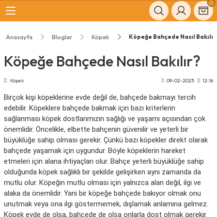
Geri Dön
Geri Dön
Anasayfa
Bloglar
Köpek
Köpeğe Bahçede Nasıl Bakılır
Kedi Maması, Konservesi ve Ö
Kedi Kumu ve Tuvaletleri
Tırmalamalar, Yataklar ve Evl
Mama Kapları ve Oyuncakları
Şampuanlar, Bakım ve Sağlık
Köpek Maması, Konservesi, Öd
Tasmalar, Taşımalar ve Seyah
Yataklar, Evler ve Kulübeler
Kaplar, Aksesuarlar ve Oyunca
Taraklar, Bakım ve Sağlık
Köpeğe Bahçede Nasıl Bakılır?
Konservesi ve Ödülü
, Konservesi, Ödülü
Kedi Mamaları
Kedi Kumları
Kedi Evleri
Kedi Oyuncakları
Bakım ve Sağlık Ürünleri
Yavru Köpek Maması
Tasmalar ve Kayışlar
Köpek Yatakları
Mama Su Kapları
Bakım ve Sağlık Ürünleri
Köpek
09-02-2023
12:16
Tuvaletleri
ımalar ve Seyahat
Kedi Konserve ve Yaş Mamaları
Kedi Tuvaletleri
Kedi Tırmalamaları
Mama ve Su Kapları
Kolaylaştırıcı Ürünler
Yetişkin Köpek Maması
Tamamlayıcı Ürünler
Köpek Kulübeleri
Aksesuarlar
Kolaylaştırıcı Ürünler
Birçok kişi köpeklerine evde değil de, bahçede bakmayı tercih
edebilir. Köpeklere bahçede bakmak için bazı kriterlerin
 Yataklar ve Evler
r ve Kulübeler
Ödül Mamaları ve Ek Besinler
Tamamlayıcı Ürünler
Kedi Yatakları
Tamamlayıcı Ürünler
Şampuanlar
Yaşlı Köpek Maması
Tamamlayıcı Ürünler
Köpek Oyuncakları
Şampuanlar
sağlanması köpek dostlarımızın sağlığı ve yaşamı açısından çok
önemlidir. Öncelikle, elbette bahçenin güvenilir ve yeterli bir
büyüklüğe sahip olması gerekir. Çünkü bazı köpekler direkt olarak
 ve Oyuncakları
uarlar ve Oyuncaklar
Özel Irk Köpek Maması
bahçede yaşamak için uygundur. Böyle köpeklerin hareket
etmeleri için alana ihtiyaçları olur. Bahçe yeterli büyüklüğe sahip
akım ve Sağlık
m ve Sağlık
Gezdirme Kayışları Ve Uzatmalı Ge
olduğunda köpek sağlıklı bir şekilde gelişirken aynı zamanda da
Kayışları
mutlu olur. Köpeğin mutlu olması için yalnızca alan değil, ilgi ve
alaka da önemlidir. Yani bir köpeğe bahçede bakıyor olmak onu
Köpek Mamaları
unutmak veya ona ilgi göstermemek, dışlamak anlamına gelmez.
Köpek evde de olsa, bahçede de olsa onlarla dost olmak gerekir.