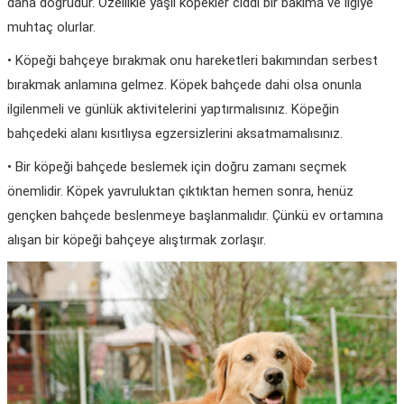
daha doğrudur. Özellikle yaşlı köpekler ciddi bir bakıma ve ilgiye
muhtaç olurlar.
• Köpeği bahçeye bırakmak onu hareketleri bakımından serbest
bırakmak anlamına gelmez. Köpek bahçede dahi olsa onunla
ilgilenmeli ve günlük aktivitelerini yaptırmalısınız. Köpeğin
bahçedeki alanı kısıtlıysa egzersizlerini aksatmamalısınız.
• Bir köpeği bahçede beslemek için doğru zamanı seçmek
önemlidir. Köpek yavruluktan çıktıktan hemen sonra, henüz
gençken bahçede beslenmeye başlanmalıdır. Çünkü ev ortamına
alışan bir köpeği bahçeye alıştırmak zorlaşır.