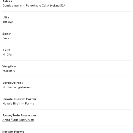
Adres
Köpek Ödül Mamaları Ve Yaş Mama
Dumlupınar mh. Pamukkale Cd. A blok no:56A
Ülke
Türkiye
Şehir
Bursa
Semt
Nilüfer
Vergi No
7331185771
Vergi Dairesi
Nilüfer vergi dairesi
Havale Bildirim Formu
Havale Bildirim Formu
Arıza / İade Başvurusu
Arıza / İade Başvurusu
İletişim Formu