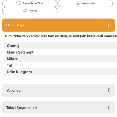
Yorum Yaz
Köpek Ödül Mamaları Ve Yaş Mama
Paylaş
Ürün Bilgisi
Tüm ırklardan kediler için tam ve dengeli yetişkin kuru kedi mamas
Gramaj
Mama Segmenti
Miktar
Tat
Ürün Kilogram
Yorumlar
Taksit Seçenekleri
Bu ürüne ilk yorumu siz yapın!