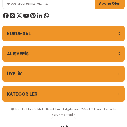
Abone Olun
2.800,00
TL
%14
İndirim
2.420,00
TL
KURUMSAL
Sepete Ekle
ALIŞVERİŞ
0 Yorum
ÜYELİK
Pro Performance
Pro Performance Tavuk Etli ve Pirinçli 15 kg Yetişkin Kedi Maması
KATEGORİLER
© Tüm Hakları Saklıdır. Kredi kartı bilgileriniz 256bit SSL sertifikası ile
korunmaktadır.