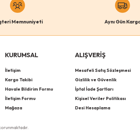
lo
Puga
şteri Memnuniyeti
Aynı Gün Karg
 Catnipli Kalın Borulu Dev Tırmalama Tahtası Minder Yüzey
Puga
Gönder
Renk
KURUMSAL
ALIŞVERİŞ
Gri
Pembe
Turuncu
İletişim
Mesafeli Satış Sözleşmesi
Antrasit
Krem
Kargo Takibi
Gizlilik ve Güvenlik
Havale Bildirim Formu
İptal İade Şartları
İletişim Formu
Kişisel Veriler Politikası
Mağaza
Desi Hesaplama
e korunmaktadır.
499,00
TL