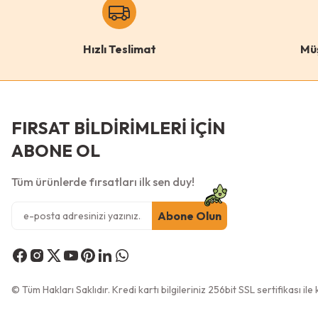
Bu ürüne benzer farklı alternatifler olmalı.
Pugalo
Puga
Hızlı Teslimat
Mü
Pugalo Stepli Kedi Yüzlü Platform Tırmalama Tahtası
90cm
Renk
Renk
FIRSAT BİLDİRİMLERİ İÇİN
Gri
Pembe
Turuncu
ABONE OL
Antrasit
Krem
Tüm ürünlerde fırsatları ilk sen duy!
Abone Olun
© Tüm Hakları Saklıdır. Kredi kartı bilgileriniz 256bit SSL sertifikası il
299,00
TL