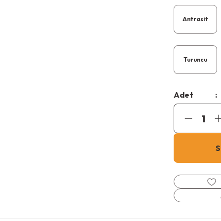
Antrasit
Turuncu
Adet
S