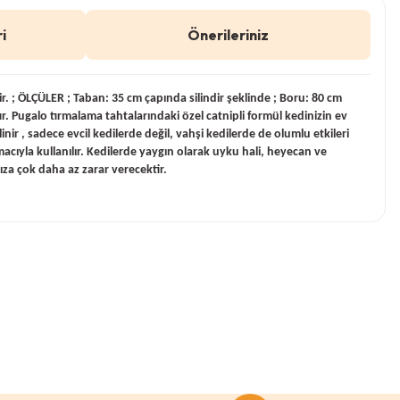
i
Önerileriniz
 ÖLÇÜLER ; Taban: 35 cm çapında silindir şeklinde ; Boru: 80 cm
. Pugalo tırmalama tahtalarındaki özel catnipli formül kedinizin ev
inir , sadece evcil kedilerde değil, vahşi kedilerde de olumlu etkileri
acıyla kullanılır. Kedilerde yaygın olarak uyku hali, heyecan ve
ıza çok daha az zarar verecektir.
afımıza iletebilirsiniz.
0 Yorum