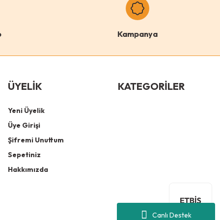
lo
o
Kampanya
lo Dev Borulu Tırmalama Minder Yüzey
ÜYELİK
KATEGORİLER
Gri
Antrasit
Krem
Yeni Üyelik
Üye Girişi
Şifremi Unuttum
Sepetiniz
Hakkımızda
1.099,00
TL
Canlı Destek