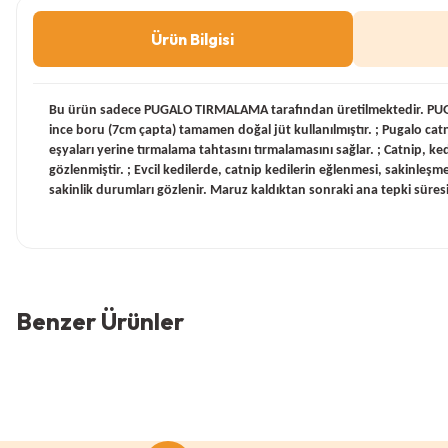
Ürün Bilgisi
Bu ürün sadece PUGALO TIRMALAMA tarafından üretilmektedir. PUGAL
ince boru (7cm çapta) tamamen doğal jüt kullanılmıştır. ; Pugalo cat
eşyaları yerine tırmalama tahtasını tırmalamasını sağlar. ; Catnip, kedi
gözlenmiştir. ; Evcil kedilerde, catnip kedilerin eğlenmesi, sakinle
sakinlik durumları gözlenir. Maruz kaldıktan sonraki ana tepki süresi
Bu ürünün fiyat bilgisi, resim, ürün açıklamalarında ve diğer
Görüş ve önerileriniz için teşekkür ederiz.
Benzer Ürünler
Ürün resmi kalitesiz, bozuk veya görüntülenemiyor.
Ürün açıklamasında eksik bilgiler bulunuyor.
Ürün bilgilerinde hatalar bulunuyor.
0 Yorum
Ürün fiyatı diğer sitelerden daha pahalı.