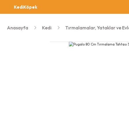
Kedi
Köpek
Anasayfa
Kedi
Tırmalamalar, Yataklar ve Evl