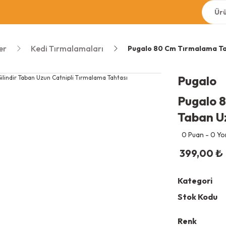
er
Kedi Tırmalamaları
Pugalo 80 Cm Tırmalama Tah
Pugalo
Pugalo 8
Taban Uz
0 Puan - 0 Y
399,00
₺
Kategori
Stok Kodu
Renk