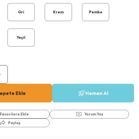
Gri
Krem
Pembe
Yeşil
epete Ekle
Hemen Al
Yorum Yaz
Paylaş