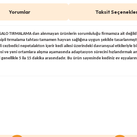
Yorumlar
Taksit Seçenekler
O TIRMALAMA dan alınmayan ürünlerin sorumluluğu firmamıza ait değildir. ;
nipli tırmalama tahtası tamamen hayvan sağlığına uygun şekilde tasarlanmıştır
 cezbedici nepetalakton içerir kedi ailesi üzerindeki davranışsal etkileriyle bil
şmesi ve yeni ortamlara alışma aşamasında adaptasyon sürecini hızlandırmak am
 genellikle 5 ila 15 dakika arasındadır. Bu ürün sayesinde kediniz ev eşyaların
 konularda yetersiz gördüğünüz noktaları öneri formunu kullanarak tar
Bu ürüne ilk yorumu siz yapın!
Yorum Yaz
0 Yorum