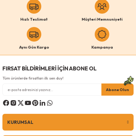
Ürün resmi kalitesiz, bozuk veya görüntülenemiyor.
Pugalo
Ürün açıklamasında eksik bilgiler bulunuyor.
Pugalo Stepli Kedi Yüzlü Platform Tırmalama Tahtası
Hızlı Teslimat
Müşteri Memnuniyeti
Ürün bilgilerinde hatalar bulunuyor.
Ürün fiyatı diğer sitelerden daha pahalı.
Renk
Bu ürüne benzer farklı alternatifler olmalı.
Gri
Pembe
Turuncu
Aynı Gün Kargo
Kampanya
Antrasit
Krem
FIRSAT BİLDİRİMLERİ İÇİN ABONE OL
Tüm ürünlerde fırsatları ilk sen duy!
Gönder
Abone Olun
299,00
TL
KURUMSAL