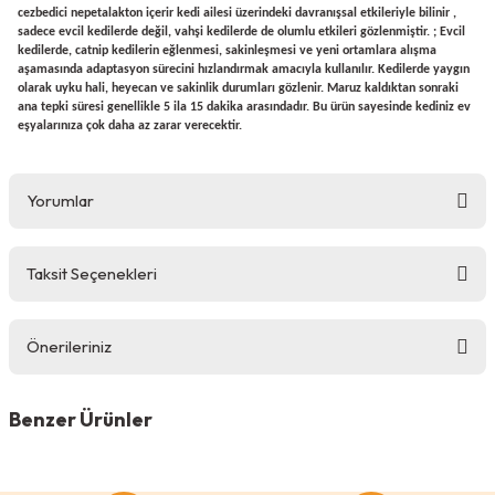
cezbedici nepetalakton içerir kedi ailesi üzerindeki davranışsal etkileriyle bilinir ,
sadece evcil kedilerde değil, vahşi kedilerde de olumlu etkileri gözlenmiştir. ; Evcil
kedilerde, catnip kedilerin eğlenmesi, sakinleşmesi ve yeni ortamlara alışma
aşamasında adaptasyon sürecini hızlandırmak amacıyla kullanılır. Kedilerde yaygın
olarak uyku hali, heyecan ve sakinlik durumları gözlenir. Maruz kaldıktan sonraki
ana tepki süresi genellikle 5 ila 15 dakika arasındadır. Bu ürün sayesinde kediniz ev
eşyalarınıza çok daha az zarar verecektir.
Yorumlar
Taksit Seçenekleri
Bu ürüne ilk yorumu siz yapın!
Önerileriniz
Yorum Yaz
Bu ürünün fiyat bilgisi, resim, ürün açıklamalarında ve diğer
konularda yetersiz gördüğünüz noktaları öneri formunu
Benzer Ürünler
kullanarak tarafımıza iletebilirsiniz.
Görüş ve önerileriniz için teşekkür ederiz.
0 Yorum