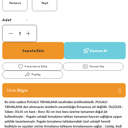
Turuncu
Yeşil
Köpek Ödül Mamaları Ve Yaş Mama
Adet
Sepete Ekle
Hemen Al
Yorum Yaz
Paylaş
Ürün Bilgisi
Bu ürün sadece PUGALO TIRMALAMA tarafından üretilmektedir. PUGALO
TIRMALAMA dan alınmayan ürünlerin sorumluluğu firmamıza ait değildir. ÖLÇÜLER ;
Taban: 35x35 cm kare ; Boru: 82 cm ince boru üzerine tamamen doğal jüt
kullanılmıştır. ; Pugalo catnipli tırmalama tahtası tamamen hayvan sağlığına uygun
şekilde tasarlanmıştır. Pugalo tırmalama tahtalarındaki özel catnipli formül
kedinizin ev eşyaları yerine tırmalama tahtasını tırmalamasını sağlar. ; Catnip, kedi