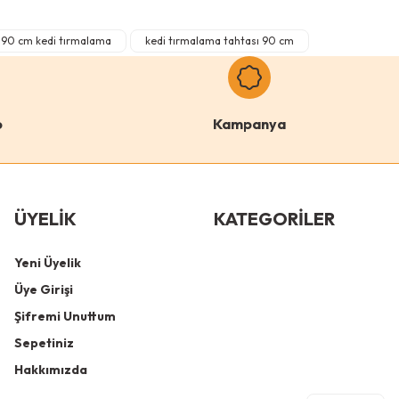
0 Yorum
90 cm kedi tırmalama
kedi tırmalama tahtası 90 cm
lo
lo Dev Borulu Tırmalama Minder Yüzey
o
Kampanya
Gri
Antrasit
Krem
ÜYELİK
KATEGORİLER
Yeni Üyelik
Üye Girişi
Şifremi Unuttum
Sepetiniz
Hakkımızda