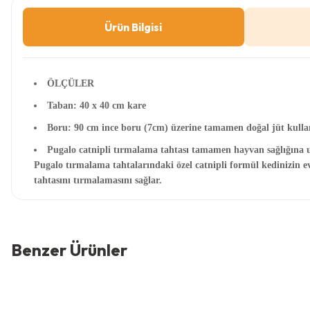
Ürün Bilgisi
ÖLÇÜLER
Taban: 40 x 40 cm kare
Boru: 90 cm ince boru (7cm) üzerine tamamen doğal jüt kullan
Pugalo catnipli tırmalama tahtası tamamen hayvan sağlığına u
Pugalo tırmalama tahtalarındaki özel catnipli formül kedinizin e
tahtasını tırmalamasını sağlar.
Bu ürünün fiyat bilgisi, resim, ürün açıklamalarında ve diğer
Görüş ve önerileriniz için teşekkür ederiz.
Benzer Ürünler
Ürün resmi kalitesiz, bozuk veya görüntülenemiyor.
Ürün açıklamasında eksik bilgiler bulunuyor.
Ürün bilgilerinde hatalar bulunuyor.