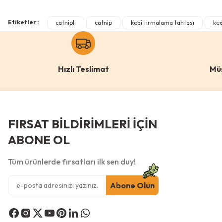
0 Yorum
Ürün fiyatı diğer sitelerden daha pahalı.
Etiketler :
catnipli
catnip
kedi tırmalama tahtası
ke
Bu ürüne benzer farklı alternatifler olmalı.
Pugalo
Puga
Pugalo Stepli Kedi Yüzlü Platform Tırmalama Tahtası
90cm
Hızlı Teslimat
Mü
Renk
Renk
Gri
Pembe
Turuncu
FIRSAT BİLDİRİMLERİ İÇİN
ABONE OL
Antrasit
Krem
Tüm ürünlerde fırsatları ilk sen duy!
Abone Olun