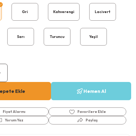
Gri
Kahverengi
Lacivert
Sarı
Turuncu
Yeşil
epete Ekle
Hemen Al
Fiyat Alarmı
Yorum Yaz
Paylaş