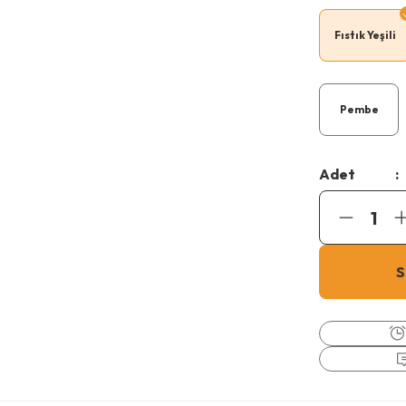
Fıstık Yeşili
Pembe
Adet
S