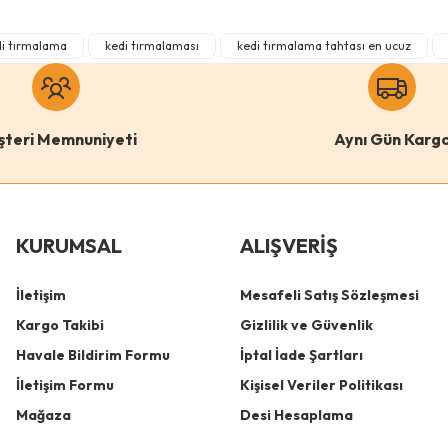
0 Yorum
di tırmalama
kedi tırmalaması
kedi tırmalama tahtası en ucuz
lo
Puga
 Catnipli Kalın Borulu Dev Tırmalama Tahtası Minder Yüzey
Puga
şteri Memnuniyeti
Aynı Gün Karg
Gönder
Renk
Gri
Pembe
Turuncu
KURUMSAL
ALIŞVERİŞ
Antrasit
Krem
İletişim
Mesafeli Satış Sözleşmesi
Kargo Takibi
Gizlilik ve Güvenlik
Havale Bildirim Formu
İptal İade Şartları
İletişim Formu
Kişisel Veriler Politikası
Mağaza
Desi Hesaplama