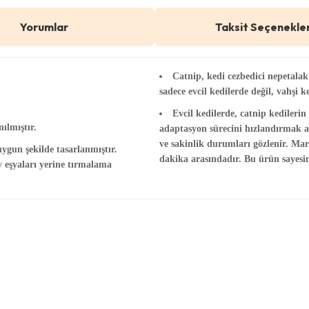
Yorumlar
Taksit Seçenekler
Catnip, kedi cezbedici nepetalakto
sadece evcil kedilerde değil, vahşi k
Evcil kedilerde, catnip kedileri
ılmıştır.
adaptasyon sürecini hızlandırmak am
ve sakinlik durumları gözlenir. Maru
ygun şekilde tasarlanmıştır.
dakika arasındadır. Bu ürün sayesin
v eşyaları yerine tırmalama
 konularda yetersiz gördüğünüz noktaları öneri formunu kullanarak tar
Bu ürüne ilk yorumu siz yapın!
Yorum Yaz