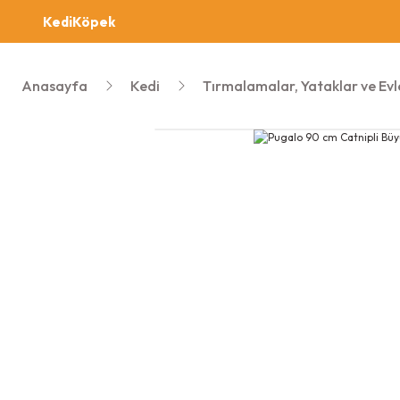
Kedi
Köpek
Anasayfa
Kedi
Tırmalamalar, Yataklar ve Evl