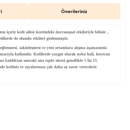
i
Önerileriniz
n içerir kedi ailesi üzerindeki davranışsal etkileriyle bilinir ,
edilerde de olumlu etkileri gözlenmiştir.
n eğlenmesi, sakinleşmesi ve yeni ortamlara alışma aşamasında
acıyla kullanılır. Kedilerde yaygın olarak uyku hali, heyecan
z kaldıktan sonraki ana tepki süresi genellikle 5 ila 15
de kediniz ev eşyalarınıza çok daha az zarar verecektir.
afımıza iletebilirsiniz.