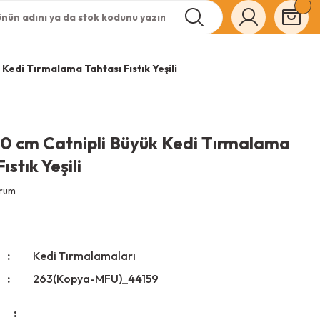
Kedi Tırmalama Tahtası Fıstık Yeşili
0 cm Catnipli Büyük Kedi Tırmalama
ıstık Yeşili
orum
Kedi Tırmalamaları
263(Kopya-MFU)_44159