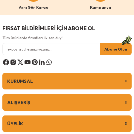
Bu ürüne benzer farklı alternatifler olmalı.
Gri
Pembe
Antrasit
Aynı Gün Kargo
Kampanya
Krem
Beyaz
FIRSAT BİLDİRİMLERİ İÇİN ABONE OL
Tüm ürünlerde fırsatları ilk sen duy!
Gönder
Abone Olun
199,00
TL
KURUMSAL
Sepete Ekle
ALIŞVERİŞ
0 Yorum
ÜYELİK
Pugalo
Pugalo Cam Yatağı Vantuzlu Kedi Cam Yatağı Vantuzlu Yatak