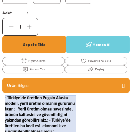
Köpek Ödül Mamaları Ve Yaş Mama
Adet
Sepete Ekle
Hemen Al
Fiyat Alarmı
Yorum Yaz
Paylaş
Ürün Bilgisi
- Türkiye'de üretilen Pugalo Alaska
modeli, yerli üretim olmanın gururunu
taşır.; - Yerli üretim olması sayesinde,
ürünün kalitesini ve güvenilirliğini
yakından görebilirsiniz.; - Türkiye'de
üretilen bu kedi evi, ekonomik ve
sürdürülebilir bir seçimdir.;