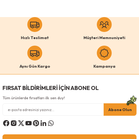
kullanarak tarafımıza iletebilirsiniz.
Görüş ve önerileriniz için teşekkür ederiz.
0 Yorum
Ürün resmi kalitesiz, bozuk veya görüntülenemiyor.
Pugalo
Ürün açıklamasında eksik bilgiler bulunuyor.
Pugalo Soho Ultra Yumuşak Kedi ve Köpek Yatağı Elyaf Dolgu Gri
Hızlı Teslimat
Müşteri Memnuniyeti
Ürün bilgilerinde hatalar bulunuyor.
Ürün fiyatı diğer sitelerden daha pahalı.
Beden
Bu ürüne benzer farklı alternatifler olmalı.
S
M
L
Aynı Gün Kargo
Kampanya
XL
XXL
FIRSAT BİLDİRİMLERİ İÇİN ABONE OL
Tüm ürünlerde fırsatları ilk sen duy!
Gönder
Abone Olun
1.199,00
TL