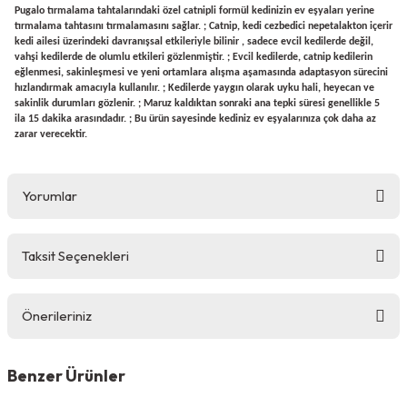
Pugalo tırmalama tahtalarındaki özel catnipli formül kedinizin ev eşyaları yerine
tırmalama tahtasını tırmalamasını sağlar. ; Catnip, kedi cezbedici nepetalakton içerir
kedi ailesi üzerindeki davranışsal etkileriyle bilinir , sadece evcil kedilerde değil,
vahşi kedilerde de olumlu etkileri gözlenmiştir. ; Evcil kedilerde, catnip kedilerin
eğlenmesi, sakinleşmesi ve yeni ortamlara alışma aşamasında adaptasyon sürecini
hızlandırmak amacıyla kullanılır. ; Kedilerde yaygın olarak uyku hali, heyecan ve
sakinlik durumları gözlenir. ; Maruz kaldıktan sonraki ana tepki süresi genellikle 5
ila 15 dakika arasındadır. ; Bu ürün sayesinde kediniz ev eşyalarınıza çok daha az
zarar verecektir.
Yorumlar
Taksit Seçenekleri
Bu ürüne ilk yorumu siz yapın!
Önerileriniz
Yorum Yaz
Bu ürünün fiyat bilgisi, resim, ürün açıklamalarında ve diğer
konularda yetersiz gördüğünüz noktaları öneri formunu
Benzer Ürünler
kullanarak tarafımıza iletebilirsiniz.
Görüş ve önerileriniz için teşekkür ederiz.