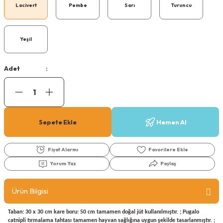
Lacivert
Pembe
Sarı
Turuncu
Köpek Ödül Mamaları Ve Yaş Mama
Yeşil
Adet
Sepete Ekle
Hemen Al
Fiyat Alarmı
Yorum Yaz
Paylaş
Ürün Bilgisi
Taban: 30 x 30 cm kare boru: 50 cm tamamen doğal jüt kullanılmıştır. ; Pugalo
catnipli tırmalama tahtası tamamen hayvan sağlığına uygun şekilde tasarlanmıştır. ;