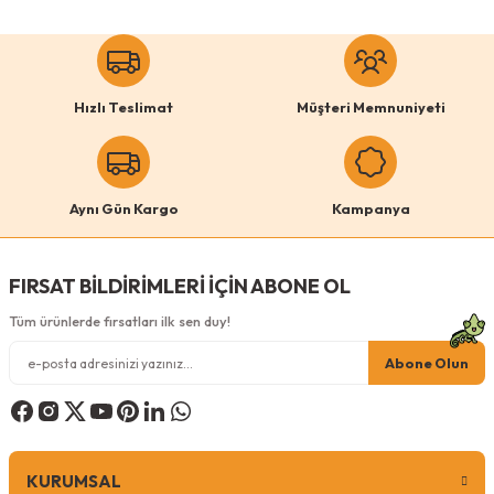
0 Yorum
Ürün resmi kalitesiz, bozuk veya görüntülenemiyor.
Pugalo
Ürün açıklamasında eksik bilgiler bulunuyor.
Pugalo Stepli Kedi Yüzlü Platform Tırmalama Tahtası
Hızlı Teslimat
Müşteri Memnuniyeti
Ürün bilgilerinde hatalar bulunuyor.
Ürün fiyatı diğer sitelerden daha pahalı.
Renk
Bu ürüne benzer farklı alternatifler olmalı.
Gri
Pembe
Turuncu
Aynı Gün Kargo
Kampanya
Antrasit
Krem
FIRSAT BİLDİRİMLERİ İÇİN ABONE OL
Tüm ürünlerde fırsatları ilk sen duy!
Gönder
Abone Olun
299,00
TL
KURUMSAL