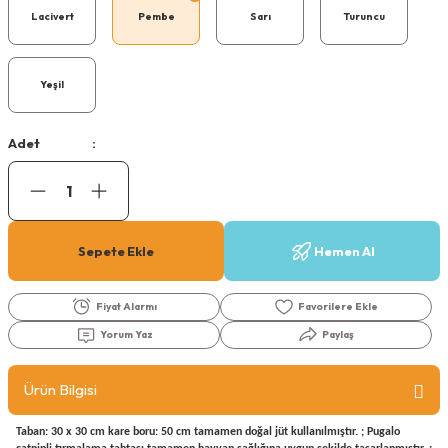
Köpek Ödül Mamaları Ve Yaş Mama
Lacivert
Pembe
Sarı
Turuncu
Yeşil
Adet
Sepete Ekle
Hemen Al
Fiyat Alarmı
Yorum Yaz
Paylaş
Ürün Bilgisi
Taban: 30 x 30 cm kare boru: 50 cm tamamen doğal jüt kullanılmıştır. ; Pugalo