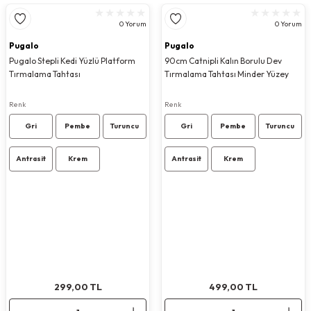
Görüş ve önerileriniz için teşekkür ederiz.
0 Yorum
0 Yorum
Ürün resmi kalitesiz, bozuk veya görüntülenemiyor.
Pugalo
Pugalo
Ürün açıklamasında eksik bilgiler bulunuyor.
Pugalo Stepli Kedi Yüzlü Platform
90cm Catnipli Kalın Borulu Dev
Tırmalama Tahtası
Tırmalama Tahtası Minder Yüzey
Ürün bilgilerinde hatalar bulunuyor.
Ürün fiyatı diğer sitelerden daha pahalı.
Renk
Renk
Bu ürüne benzer farklı alternatifler olmalı.
Gri
Pembe
Turuncu
Gri
Pembe
Turuncu
Antrasit
Krem
Antrasit
Krem
Gönder
299,00
499,00
TL
TL