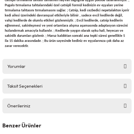
catnipli tırmalama tahtası tamamen hayvan sağlığına uygun şekilde tasarlanmıştır. ;
Pugalo tırmalama tahtalarındaki özel catnipli formül kedinizin ev eşyaları yerine
tırmalama tahtasını tırmalamasını sağlar. ; Catnip, kedi cezbedici nepetalakton içerir
kedi ailesi üzerindeki davranışsal etkileriyle bilinir , sadece evcil kedilerde değil,
vahşi kedilerde de olumlu etkileri gözlenmiştir. ; Evcil kedilerde, catnip kedilerin
eğlenmesi, sakinleşmesi ve yeni ortamlara alışma aşamasında adaptasyon sürecini
hızlandırmak amacıyla kullanılır. ; Kedilerde yaygın olarak uyku hali, heyecan ve
sakinlik durumları gözlenir. ; Maruz kaldıktan sonraki ana tepki süresi genellikle 5
ila 15 dakika arasındadır. ; Bu ürün sayesinde kediniz ev eşyalarınıza çok daha az
zarar verecektir.
Yorumlar
Taksit Seçenekleri
Bu ürüne ilk yorumu siz yapın!
Önerileriniz
Yorum Yaz
Bu ürünün fiyat bilgisi, resim, ürün açıklamalarında ve diğer
konularda yetersiz gördüğünüz noktaları öneri formunu
Benzer Ürünler
kullanarak tarafımıza iletebilirsiniz.