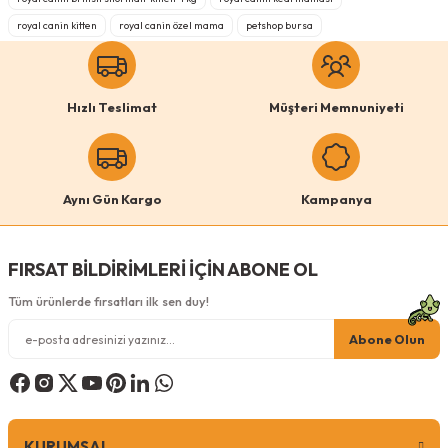
Ürün fiyatı diğer sitelerden daha pahalı.
royal canin kitten
royal canin özel mama
petshop bursa
Bu ürüne benzer farklı alternatifler olmalı.
Hızlı Teslimat
Müşteri Memnuniyeti
Gönder
Aynı Gün Kargo
Kampanya
FIRSAT BİLDİRİMLERİ İÇİN ABONE OL
2.800,00
TL
%14
İndirim
2.420,00
TL
Tüm ürünlerde fırsatları ilk sen duy!
Abone Olun
Sepete Ekle
0 Yorum
KURUMSAL