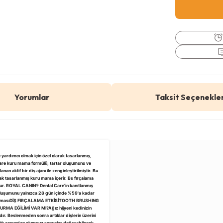
Yorumlar
Taksit Seçenekler
yardımcı olmak için özel olarak tasarlanmış,
Care kuru mama formülü, tartar oluşumunu ve
 aktif bir diş ajanı ile zenginleştirilmiştir. Bu
rak tasarlanmış kuru mama içerir. Bu fırçalama
olur. ROYAL CANIN® Dental Care'in kanıtlanmış
r oluşumunu yalnızca 28 gün içinde %59'a kadar
 çalışmasıDİŞ FIRÇALAMA ETKİSİTOOTH BRUSHING
A EĞİLİMİ VAR MI?Ağız hijyeni kedinizin
dır. Beslenmeden sonra artıklar dişlerin üzerini