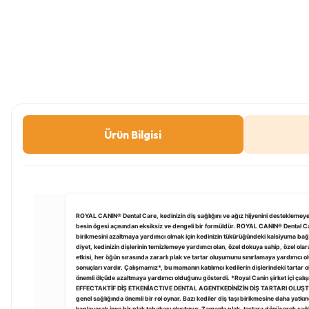
Ürün Bilgisi
ROYAL CANIN® Dental Care, kedinizin diş sağlığını ve ağız hijyenini desteklemeye 
besin ögesi açısından eksiksiz ve dengeli bir formüldür. ROYAL CANIN® Dental 
birikmesini azaltmaya yardımcı olmak için kedinizin tükürüğündeki kalsiyuma bağlanan
diyet, kedinizin dişlerinin temizlemeye yardımcı olan, özel dokuya sahip, özel ola
etkisi, her öğün sırasında zararlı plak ve tartar oluşumunu sınırlamaya yardımcı 
sonuçları vardır. Çalışmamız*, bu mamanın katılımcı kedilerin dişlerindeki tarta
önemli ölçüde azaltmaya yardımcı olduğunu gösterdi. *Royal Canin şirket içi
EFFECTAKTİF DİŞ ETKENİACTIVE DENTAL AGENTKEDİNİZİN DİŞ TARTARI OLUŞTURM
genel sağlığında önemli bir rol oynar. Bazı kediler diş taşı birikmesine daha yatkın