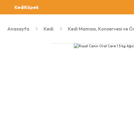
Kedi
Köpek
Anasayfa
Kedi
Kedi Maması, Konservesi ve Ö