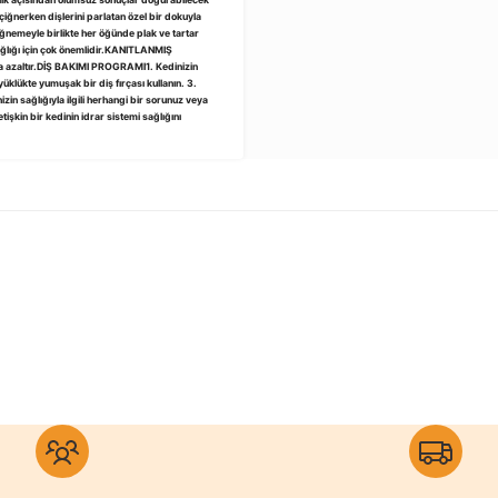
ğlık açısından olumsuz sonuçlar doğurabilecek
nerken dişlerini parlatan özel bir dokuyla
ğnemeyle birlikte her öğünde plak ve tartar
sağlığı için çok önemlidir.KANITLANMIŞ
altır.DİŞ BAKIMI PROGRAMI1. Kedinizin
üklükte yumuşak bir diş fırçası kullanın. 3.
zin sağlığıyla ilgili herhangi bir sorunuz veya
işkin bir kedinin idrar sistemi sağlığını
 konularda yetersiz gördüğünüz noktaları öneri formunu kullanarak tar
Bu ürüne ilk yorumu siz yapın!
Yorum Yaz
Tükendi
0 Yorum