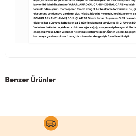
kaplayarak ince bir plak tabakası oluşturur. Zamanla plak, tartara dönüşerek sa
bakteri birikimini hızlandırır.YARARLARIROYAL CANIN® DENTAL CARE Kedinizin çiğ
formüle edilmiş kuru mama içeren tam ve dengeli bir beslenme formülüdür. Bu, çi
oluşumunu sınırlamaya yardımcı olur. İyi ağız hijyenini korumak, kedinizin genel 
SONUÇLARKANITLANMIŞ SONUÇLAR 28 Günde tartar oluşumunu %59 oranında az
dişlerini her gün veya haftada en az 3 gün fırçalamanız tavsiye edilir. 2. Uygun büy
Veteriner hekiminizle yılda en az bir kez ağız sağlığı muayenesi planlayın. 4. Kedini
endişeniz varsa lütfen veteriner hekiminizle iletişime geçin.Üriner Sistem SağlığıYet
korumaya yardımcı olmak üzere, bir mineraller dengesiyle formüle edilmiştir.
Bu ürünün fiyat bilgisi, resim, ürün açıklamalarında ve diğer
Görüş ve önerileriniz için teşekkür ederiz.
Benzer Ürünler
Ürün resmi kalitesiz, bozuk veya görüntülenemiyor.
Ürün açıklamasında eksik bilgiler bulunuyor.
Ürün bilgilerinde hatalar bulunuyor.
Tükendi
0 Yorum
Ürün fiyatı diğer sitelerden daha pahalı.
Bu ürüne benzer farklı alternatifler olmalı.