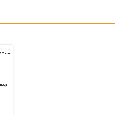
0 Yorum
atağı