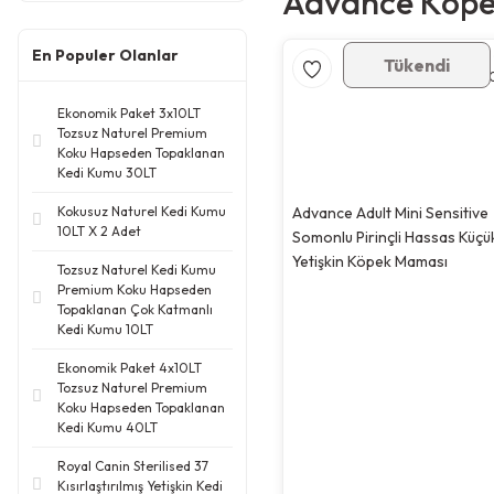
Advance Köp
En Populer Olanlar
Tükendi
Ekonomik Paket 3x10LT
Tozsuz Naturel Premium
Koku Hapseden Topaklanan
Kedi Kumu 30LT
Kokusuz Naturel Kedi Kumu
Advance Adult Mini Sensitive
10LT X 2 Adet
Somonlu Pirinçli Hassas Küçük
Yetişkin Köpek Maması
Tozsuz Naturel Kedi Kumu
Premium Koku Hapseden
Topaklanan Çok Katmanlı
Kedi Kumu 10LT
Ekonomik Paket 4x10LT
Tozsuz Naturel Premium
Koku Hapseden Topaklanan
Kedi Kumu 40LT
Royal Canin Sterilised 37
Kısırlaştırılmış Yetişkin Kedi