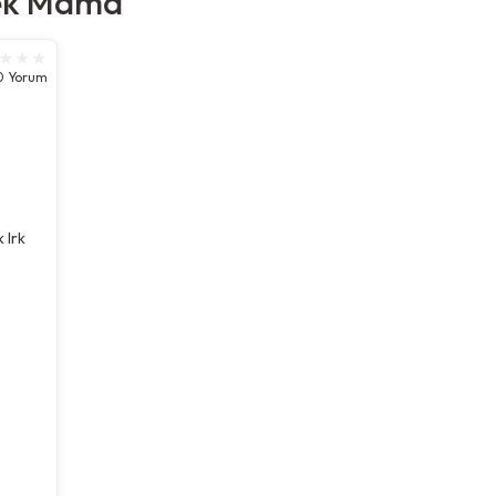
ek Mama
0 Yorum
 Irk