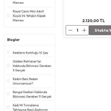
Maması
Royal Canin Mini Adult
Küçük Irk Yetişkin Köpek
2.120,00
TL
Maması
Stokta 
Bloglar
Kedilerin Korktuğu 10 Şey
Golden Retriever'lar
Hakkında Bilinmesi Gereken
5 Gerçek
Kedim Beni Neden
Umursamıyor?
Bengal Kedileri Hakkında
Bilinmesi Gereken 11 Gerçek
Kedi Mi Tırmalama
Tahtasına Nasıl Alıştırırım