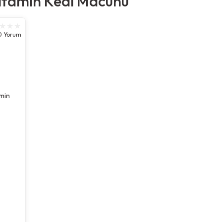
itamin Kedi Macunu
0 Yorum
amin