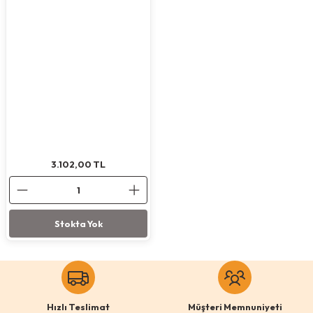
Köpek Ödül Mamaları Ve Yaş Mama
3.102,00
TL
Stokta Yok
Hızlı Teslimat
Müşteri Memnuniyeti