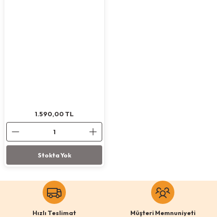
Köpek Ödül Mamaları Ve Yaş Mama
1.590,00
TL
Stokta Yok
Hızlı Teslimat
Müşteri Memnuniyeti