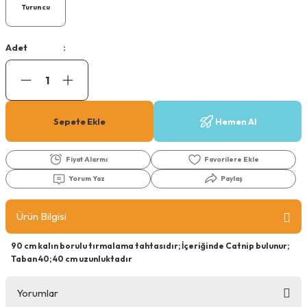
Turuncu
Köpek Ödül Mamaları Ve Yaş Mama
Adet
Sepete Ekle
Hemen Al
Fiyat Alarmı
Yorum Yaz
Paylaş
Ürün Bilgisi
90 cm kalın borulu tırmalama tahtasıdır; İçeriğinde Catnip bulunur;
Taban 40; 40 cm uzunluktadır
Yorumlar