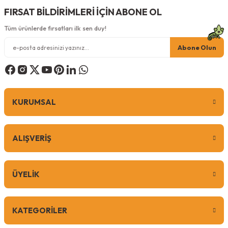
FIRSAT BİLDİRİMLERİ İÇİN ABONE OL
Tüm ürünlerde fırsatları ilk sen duy!
Gönder
Abone Olun
299,00
TL
KURUMSAL
Sepete Ekle
ALIŞVERİŞ
0 Yorum
ÜYELİK
Pugalo
Pugalo Dev Borulu Tırmalama Minder Yüzey
KATEGORİLER
Renk