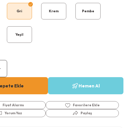
Gri
Krem
Pembe
Yeşil
epete Ekle
Hemen Al
Fiyat Alarmı
Yorum Yaz
Paylaş