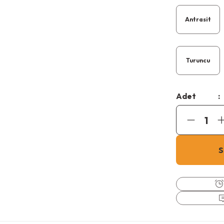
Antrasit
Turuncu
Adet
S