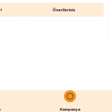
i
Önerileriniz
afımıza iletebilirsiniz.
0 Yorum
lo
o
Kampanya