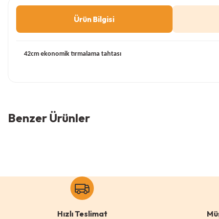
Ürün Bilgisi
42cm ekonomik tırmalama tahtası
Bu ürünün fiyat bilgisi, resim, ürün açıklamalarında ve diğer
Görüş ve önerileriniz için teşekkür ederiz.
Benzer Ürünler
Ürün resmi kalitesiz, bozuk veya görüntülenemiyor.
Ürün açıklamasında eksik bilgiler bulunuyor.
Ürün bilgilerinde hatalar bulunuyor.
0 Yorum
Ürün fiyatı diğer sitelerden daha pahalı.
Bu ürüne benzer farklı alternatifler olmalı.
Pugalo
Puga
Hızlı Teslimat
Mü