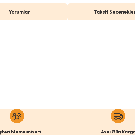
Yorumlar
Taksit Seçenekler
 konularda yetersiz gördüğünüz noktaları öneri formunu kullanarak tar
Bu ürüne ilk yorumu siz yapın!
Yorum Yaz
0 Yorum
lo
Puga
şteri Memnuniyeti
Aynı Gün Karg