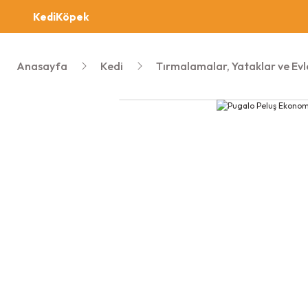
Kedi
Köpek
Anasayfa
Kedi
Tırmalamalar, Yataklar ve Evl