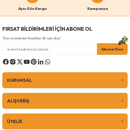
Bu ürüne benzer farklı alternatifler olmalı.
Gri
Pembe
Turuncu
Aynı Gün Kargo
Kampanya
Antrasit
Krem
FIRSAT BİLDİRİMLERİ İÇİN ABONE OL
Tüm ürünlerde fırsatları ilk sen duy!
Gönder
Abone Olun
499,00
TL
KURUMSAL
Sepete Ekle
ALIŞVERİŞ
0 Yorum
ÜYELİK
Pugalo
Pugalo Dev Borulu Tırmalama Minder Yüzey