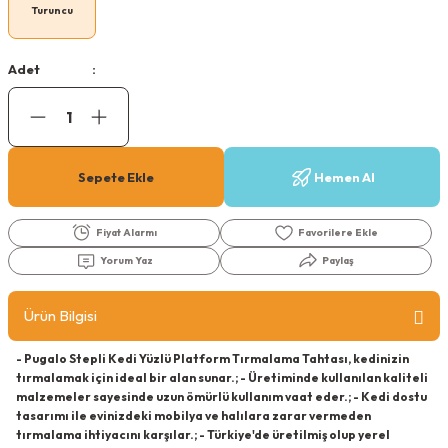
Turuncu
Köpek Ödül Mamaları Ve Yaş Mama
Adet
Sepete Ekle
Hemen Al
Fiyat Alarmı
Yorum Yaz
Paylaş
Ürün Bilgisi
- Pugalo Stepli Kedi Yüzlü Platform Tırmalama Tahtası, kedinizin
tırmalamak için ideal bir alan sunar.; - Üretiminde kullanılan kaliteli
malzemeler sayesinde uzun ömürlü kullanım vaat eder.; - Kedi dostu
tasarımı ile evinizdeki mobilya ve halılara zarar vermeden
tırmalama ihtiyacını karşılar.; - Türkiye'de üretilmiş olup yerel