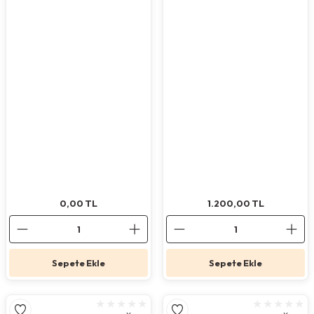
Köpek Ödül Mamaları Ve Yaş Mama
0,00
1.200,00
TL
TL
Sepete Ekle
Sepete Ekle